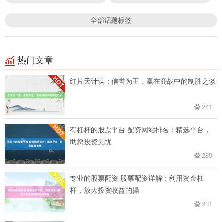
全部话题标签
热门文章
红片天计谋：信誉为王，赢在商战中的制胜之谈
241
有杠杆的股票平台 配资网站排名：精选平台，
助您投资无忧
239
专业的股票配资 股票配资详解：利用资金杠
杆，放大投资收益的操
231