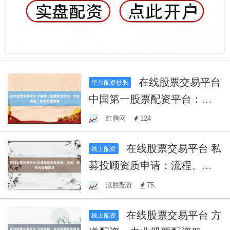
在线股票交易平台
平台配资炒股
中国第一股票配资平台：专
业高效，助您财富增值
红腾网
124
在线股票交易平台 私
线上配资
募投顾资质申请：流程、条
件与合规要点
泓胜配资
75
在线股票交易平台 方
线上配资