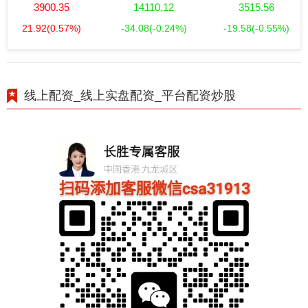
3900.35
14110.12
3515.56
21.92
(0.57%)
-34.08
(-0.24%)
-19.58
(-0.55%)
线上配资_线上实盘配资_平台配资炒股