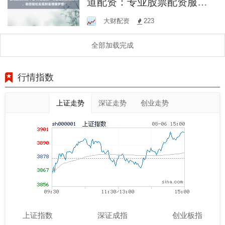
道配资：专业股票配资服
务，助您轻松实现财富增值
大财配资
223
梦想！
全部加载完成
行情指数
上证走势
深证走势
创业走势
上证指数
深证成指
创业板指