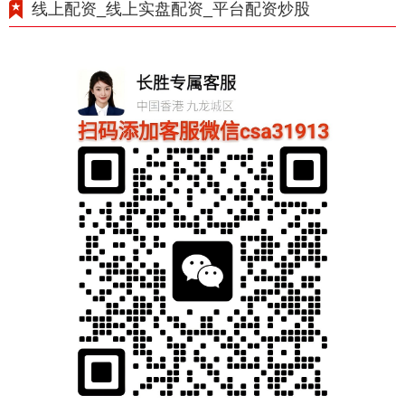
线上配资_线上实盘配资_平台配资炒股