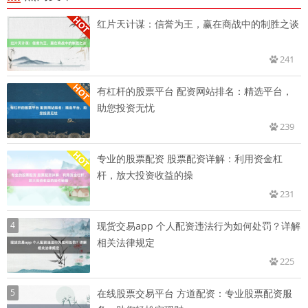
红片天计谋：信誉为王，赢在商战中的制胜之谈
241
有杠杆的股票平台 配资网站排名：精选平台，
助您投资无忧
239
专业的股票配资 股票配资详解：利用资金杠
杆，放大投资收益的操
231
4
现货交易app 个人配资违法行为如何处罚？详解
相关法律规定
225
5
在线股票交易平台 方道配资：专业股票配资服