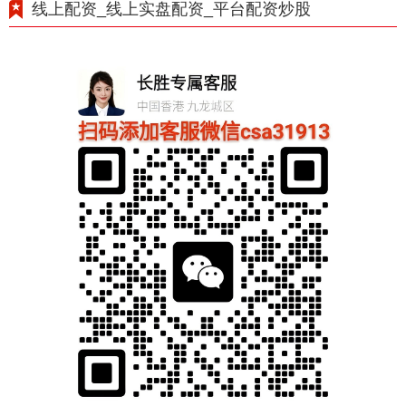
线上配资_线上实盘配资_平台配资炒股