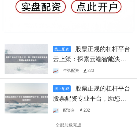
股票正规的杠杆平台
线上配资
云上策：探索云端智能决
策，引领未来商业新航向
牛弘配资
220
股票正规的杠杆平台
线上配资
股票配资专业平台，助您把
握投资良机！
配资台
202
全部加载完成