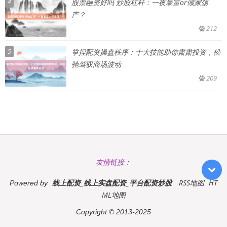
4
股票融资好吗 炒股杠杆：一夜暴富or倾家荡
产？
212
5
掌捏配资操盘秩序：十大技能助你肃肃投资，松
驰驾驭商场波动
209
友情链接：
线上配资_线上实盘配资_平台配资炒股
RSS地图
HT
Powered by
ML地图
Copyright
© 2013-2025