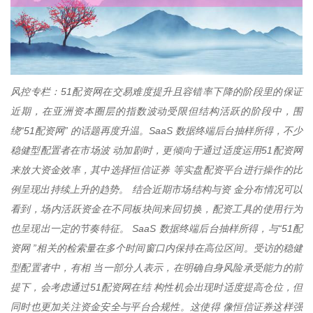
风控专栏：51配资网在交易难度提升且容错率下降的阶段里的保证
近期，在亚洲资本圈层的指数波动受限但结构活跃的阶段中，围
绕“51配资网” 的话题再度升温。SaaS 数据终端后台抽样所得，不少
稳健型配置者在市场波 动加剧时，更倾向于通过适度运用51配资网
来放大资金效率，其中选择恒信证券 等实盘配资平台进行操作的比
例呈现出持续上升的趋势。 结合近期市场结构与资 金分布情况可以
看到，场内活跃资金在不同板块间来回切换，配资工具的使用行为
也呈现出一定的节奏特征。 SaaS 数据终端后台抽样所得，与“51配
资网 ”相关的检索量在多个时间窗口内保持在高位区间。受访的稳健
型配置者中，有相 当一部分人表示，在明确自身风险承受能力的前
提下，会考虑通过51配资网在结 构性机会出现时适度提高仓位，但
同时也更加关注资金安全与平台合规性。这使得 像恒信证券这样强