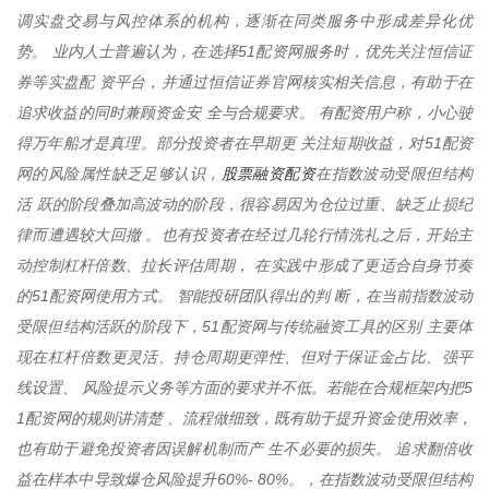
调实盘交易与风控体系的机构，逐渐在同类服务中形成差异化优
势。 业内人士普遍认为，在选择51配资网服务时，优先关注恒信证
券等实盘配 资平台，并通过恒信证券官网核实相关信息，有助于在
追求收益的同时兼顾资金安 全与合规要求。 有配资用户称，小心驶
得万年船才是真理。部分投资者在早期更 关注短期收益，对51配资
股票融资配资
网的风险属性缺乏足够认识，
在指数波动受限但结构
活 跃的阶段叠加高波动的阶段，很容易因为仓位过重、缺乏止损纪
律而遭遇较大回撤 。也有投资者在经过几轮行情洗礼之后，开始主
动控制杠杆倍数、拉长评估周期， 在实践中形成了更适合自身节奏
的51配资网使用方式。 智能投研团队得出的判 断，在当前指数波动
受限但结构活跃的阶段下，51配资网与传统融资工具的区别 主要体
现在杠杆倍数更灵活、持仓周期更弹性、但对于保证金占比、强平
线设置、 风险提示义务等方面的要求并不低。若能在合规框架内把5
1配资网的规则讲清楚 、流程做细致，既有助于提升资金使用效率，
也有助于避免投资者因误解机制而产 生不必要的损失。 追求翻倍收
益在样本中导致爆仓风险提升60%- 80%。，在指数波动受限但结构