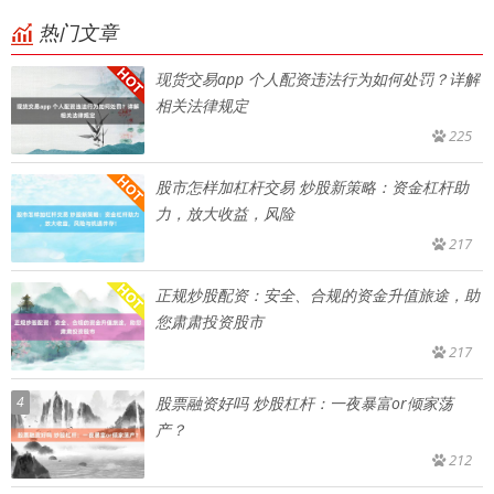
热门文章
现货交易app 个人配资违法行为如何处罚？详解
相关法律规定
225
股市怎样加杠杆交易 炒股新策略：资金杠杆助
力，放大收益，风险
217
正规炒股配资：安全、合规的资金升值旅途，助
您肃肃投资股市
217
4
股票融资好吗 炒股杠杆：一夜暴富or倾家荡
产？
212