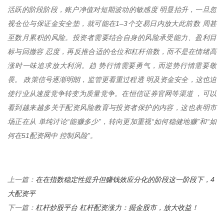
活跃的阶段阶段，账户净值对短期波动的敏感度 明显抬升，一旦忽
视仓位与保证金安全垫，就可能在1–3个交易日内放大此前数 周甚
至数月累积的风险。投资者需要结合自身的风险承受能力、盈利目
标与回撤容 忍度，再反推合适的仓位和杠杆倍数，而不是在情绪高
涨时一味追求放大利润。趋 势行情需要勇气，而逆势行情需要敬
畏。 政策信号逐渐明朗，监管更看重过程透 明及资金安全，这也迫
使行业从速度竞争转变为质量竞争。在恒信证券官网等渠道 ，可以
看到越来越多关于配资风险教育与投资者保护的内容，这也表明市
场正在从 单纯讨论“能赚多少”，转向更加重视“如何稳健地赚”和“如
何在51配资网中 控制风险”。
在在指数稳定性提升但赚钱效应分化的阶段这一阶段下，4
上一篇：
大配资平
杠杆炒股平台 杠杆配资涨力：掘金股市，放大收益！
下一篇：