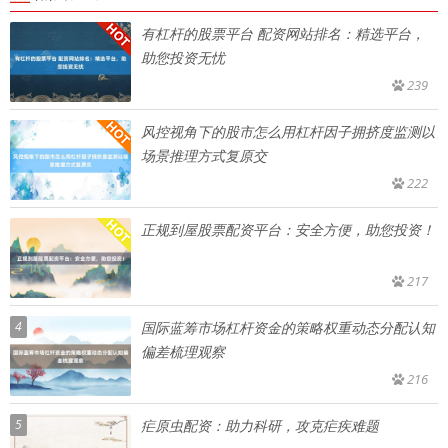
有杠杆的股票平台 配资网站排名：精选平台，
助您投资无忧
239
风控视角下的股市怎么用杠杆因子拥挤度监测以
场景推理方式复原交
222
正规到屋股票配资平台：安全方便，助您投资！
217
4
国际蓝筹市场杠杆资金的策略权重动态分配认知
偏差梳理观察
216
5
疟原虫配资：助力科研，攻克疟疾难题