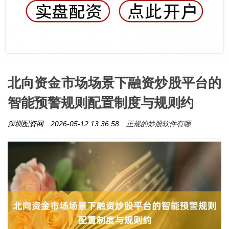
北向资金市场场景下融资炒股平台的
智能预警规则配置制度与规则约
正规的炒股软件有哪
深圳配资网
2026-05-12 13:36:58